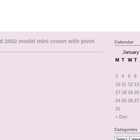
d 2002 model mini crown with pivot
Calendar
January
M
T
W
T
3
4
5
6
10
11
12
13
17
18
19
20
24
25
26
27
31
« Dec
Categories