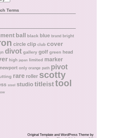
rch Terms
ball
nment
blue
black
bright
brand
ron
cover
circle
clip
club
divot
golf
head
gn
gallery
green
ver
marker
limited
high
japan
pivot
newport
only
orange
path
scotty
rare
roller
utting
tool
titleist
studio
ess
steel
low
Original Template and WordPress Theme by