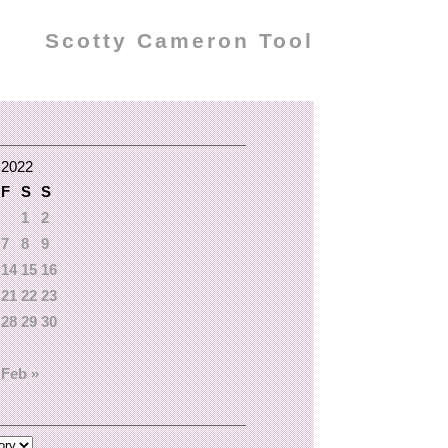
Scotty Cameron Tool
 2022
F
S
S
1
2
7
8
9
14
15
16
21
22
23
28
29
30
Feb »